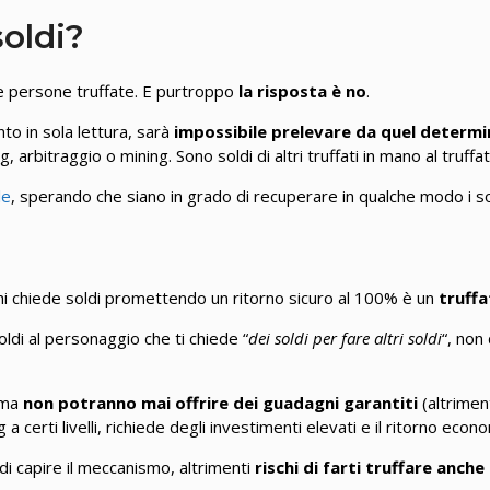
soldi?
e persone truffate. E purtroppo
la risposta è no
.
to in sola lettura, sarà
impossibile prelevare da quel determ
, arbitraggio o mining. Sono soldi di altri truffati in mano al truffa
le
, sperando che siano in grado di recuperare in qualche modo i so
Chi chiede soldi promettendo un ritorno sicuro al 100% è un
truffa
ldi al personaggio che ti chiede “
dei soldi per fare altri soldi
“, non
, ma
non potranno mai offrire dei guadagni garantiti
(altrimen
ing a certi livelli, richiede degli investimenti elevati e il ritorno 
di capire il meccanismo, altrimenti
rischi di farti truffare anche