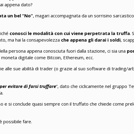
hai appena dato?
ata un bel “No”
, magari accompagnata da un sorrisino sarcastico, 
oiché
conosci le modalità con cui viene perpetrata la truffa
. 
ento, ma hai la consapevolezza
che appena gli darai i soldi
, scap
ella persona appena conosciuta fuori dalla stazione, ci sia una
po
na moneta digitale come Bitcoin, Ethereum, ecc.
zie alle sue abilità di trader (o grazie al suo software di trading/a
per evitare di farsi truffare
“, dato che ciclicamente nel gruppo T
a.
 e si conclude quasi sempre con il truffato che chiede come prele
 possibile fare.