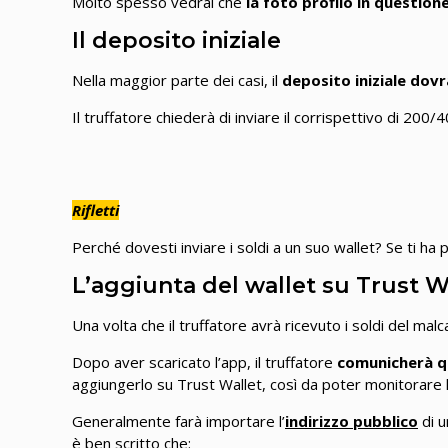
Molto spesso vedrai che
la foto profilo in questio
Il deposito iniziale
Nella maggior parte dei casi, il
deposito iniziale dov
Il truffatore chiederà di inviare il corrispettivo di 20
Rifletti
Perché dovesti inviare i soldi a un suo wallet? Se ti ha 
L’aggiunta del wallet su Trust W
Una volta che il truffatore avrà ricevuto i soldi del malc
Dopo aver scaricato l’app, il truffatore
comunicherà qu
aggiungerlo su Trust Wallet, così da poter monitorare 
Generalmente farà importare l’
indirizzo pubblico
di u
è ben scritto che: