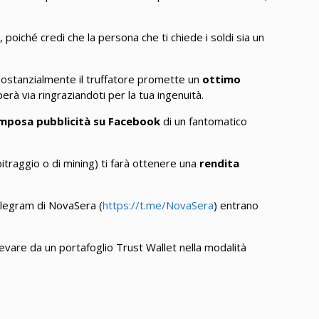
poiché credi che la persona che ti chiede i soldi sia un
Sostanzialmente il truffatore promette un
ottimo
perà via ringraziandoti per la tua ingenuità.
mposa pubblicità su Facebook
di un fantomatico
rbitraggio o di mining) ti farà ottenere una
rendita
elegram di NovaSera (
https://t.me/NovaSera
) entrano
vare da un portafoglio Trust Wallet nella modalità