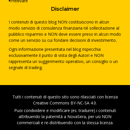
Prelevare
Disclaimer
I contenuti di questo blog NON costituiscono in alcun
modo servizio di consulenza finanziaria né sollecitazione al
pubblico risparmio e NON deve essere preso in alcun modo
come un servizio su cui fondare decisioni di investimento.
Ogni informazione presentata nel blog rispecchia
esclusivamente il punto di vista degli Autori e NON
rappresenta un suggerimento operativo, un consiglio o un
segnale di trading.
Tutti i contenuti di questo sito sono rilasciati con licenza
Creative Commons BY-NC-SA 4.0.
Puoi condividere e modificare (es. tradurre) i contenuti
attribuendo la paternità a NovaSera, per usi NON
commerciali e re-distribuendo con la stessa licenza.