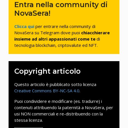
Entra nella community di
NovaSera!
Clicca qui
per entrare nella community di
NovaSera su Telegram dove puoi
chiacchierare
insieme ad altri appassionati come te
di
tecnologia blockchain, criptovalute ed NFT.
Copyright articolo
Questo articolo è pubblicato sotto licenza
Creative Commons BY-NC-SA 4.0
.
Puoi condividere e modificare (es. tradurre) i
contenuti attribuendo la paternità a NovaSera, per
usi NON commerciali e re-distribuendo con la
stessa licenza.