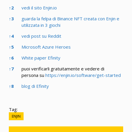
↑
2
vedi il sito Enjin.io
↑
3
guarda la felpa di Binance NFT creata con Enjin e
utilizzata in 3 giochi
↑
4
vedi post su Reddit
↑
5
Microsoft Azure Heroes
↑
6
White paper Efinity
↑
7
puoi verificarli gratuitamente e vedere di
persona su
https://enjin.io/software/get-started
↑
8
blog di Efinity
Tag:
ENJIN