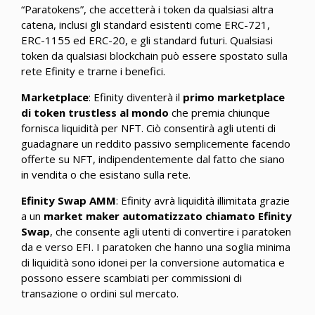
“Paratokens”, che accetterà i token da qualsiasi altra
catena, inclusi gli standard esistenti come ERC-721,
ERC-1155 ed ERC-20, e gli standard futuri. Qualsiasi
token da qualsiasi blockchain può essere spostato sulla
rete Efinity e trarne i benefici.
Marketplace
: Efinity diventerà il
primo marketplace
di token trustless al mondo
che premia chiunque
fornisca liquidità per NFT. Ciò consentirà agli utenti di
guadagnare un reddito passivo semplicemente facendo
offerte su NFT, indipendentemente dal fatto che siano
in vendita o che esistano sulla rete.
Efinity Swap AMM
: Efinity avrà liquidità illimitata grazie
a un
market maker automatizzato chiamato Efinity
Swap
, che consente agli utenti di convertire i paratoken
da e verso EFI. I paratoken che hanno una soglia minima
di liquidità sono idonei per la conversione automatica e
possono essere scambiati per commissioni di
transazione o ordini sul mercato.