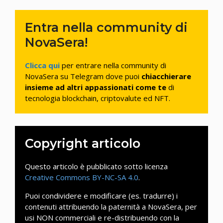
Entra nella community di
NovaSera!
Clicca qui
per entrare nella community di
NovaSera su Telegram dove puoi
chiacchierare
insieme ad altri appassionati come te
di
tecnologia blockchain, criptovalute ed NFT.
Copyright articolo
Questo articolo è pubblicato sotto licenza
Creative Commons BY-NC-SA 4.0
.
Puoi condividere e modificare (es. tradurre) i
contenuti attribuendo la paternità a NovaSera, per
usi NON commerciali e re-distribuendo con la