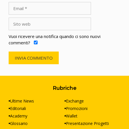
Email
Sito
web
Vuoi ricevere una notifica quando ci sono nuovi
commenti?
A
l
t
Rubriche
e
r
Ultime News
Exchange
n
a
Editoriali
Promozioni
t
Academy
Wallet
i
Glossario
Presentazione Progetti
v