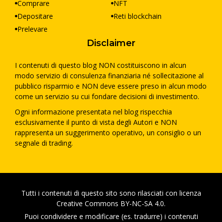
Comprare
NFT
e
Depositare
Reti blockchain
:
Prelevare
Disclaimer
I contenuti di questo blog NON costituiscono in alcun
modo servizio di consulenza finanziaria né sollecitazione al
pubblico risparmio e NON deve essere preso in alcun modo
come un servizio su cui fondare decisioni di investimento.
Ogni informazione presentata nel blog rispecchia
esclusivamente il punto di vista degli Autori e NON
rappresenta un suggerimento operativo, un consiglio o un
segnale di trading.
Tutti i contenuti di questo sito sono rilasciati con licenza
Creative Commons BY-NC-SA 4.0.
Puoi condividere e modificare (es. tradurre) i contenuti