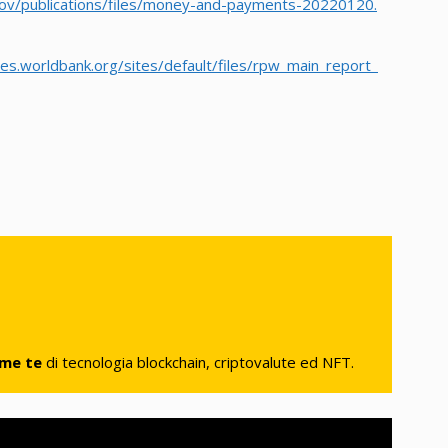
gov/publications/files/money-and-payments-20220120.
ces.worldbank.org/sites/default/files/rpw_main_report_
ome te
di tecnologia blockchain, criptovalute ed NFT.