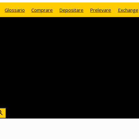
Glossario
Comprare
Depositare
Prelevare
Exchange