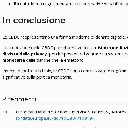
Bitcoin
: Meno regolamentato, con normative variabili da p
In conclusione
Le CBDC rappresentano una forma moderna di denaro digitale, con 
L’introduzione delle CBDC potrebbe favorire la
disintermediaz
di vista della privacy
, perché possono diventare un sistema per
monetaria
delle banche che la emettono.
Invece, rispetto a bitcoin, le CBDC sono centralizzate e regola
significativo sulla politica monetaria.
Riferimenti
Riferimenti
↑
1
European Data Protection Supervisor, Leucci, S., Attoresi
s://data.europa.eu/doi/10.2804/109194