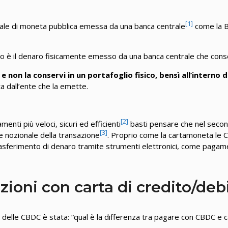
[1]
itale di moneta pubblica emessa da una banca centrale
come la B
è il denaro fisicamente emesso da una banca centrale che conserv
 non la conservi in un portafoglio fisico, bensì all’interno 
ta dall’ente che la emette.
[2]
menti più veloci, sicuri ed efficienti
basti pensare che nel second
[3]
re nozionale della transazione
. Proprio come la cartamoneta le C
trasferimento di denaro tramite strumenti elettronici, come pagamen
ioni con carta di credito/deb
lle CBDC è stata: “qual è la differenza tra pagare con CBDC e car