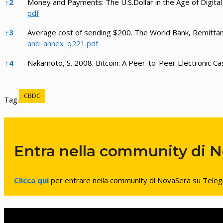
↑
2
Money and Payments: The U.S.Dollar in the Age of Digita
pdf
↑
3
Average cost of sending $200. The World Bank, Remittan
and_annex_q221.pdf
↑
4
Nakamoto, S. 2008. Bitcoin: A Peer-to-Peer Electronic C
CBDC
Tag:
Entra nella community di N
Clicca qui
per entrare nella community di NovaSera su Tele